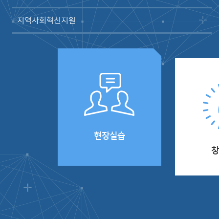
지역사회혁신지원
현장실습
창