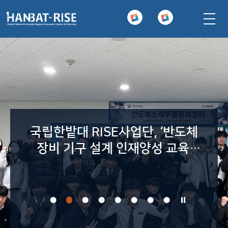
본문 바로가기
주요메뉴 바로가기
국립한밭대 RISE사업단, ‘반도체
장비 기구 설계 인재양성 교육’
성료