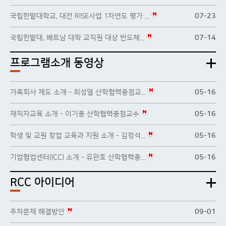
국립한밭대학교, 대전 RISE사업 1차연도 평가 ...
07-23
국립한밭대, 베트남 대학 교직원 대상 반도체...
07-14
프로그램소개 동영상
가족회사 제도 소개 - 최성열 산학협력중점교...
05-16
재직자교육 소개 - 이기종 산학협력중점교수
05-16
학생 및 교원 창업 교육과 지원 소개 - 김정석...
05-16
기업협업센터(ICC) 소개 - 유완호 산학협력중...
05-16
RCC 아이디어
주차문제 해결방안
09-01